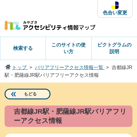
本
文
色合い変更
へ
ス
キ
ッ
このサイトの使
ピクトグラムの
検索する
プ
い方
説明
トップ
バリアフリーアクセス情報一覧
吉都線JR
駅・肥薩線JR駅バリアフリーアクセス情報
もどる
吉都線JR駅・肥薩線JR駅バリアフリ
ーアクセス情報