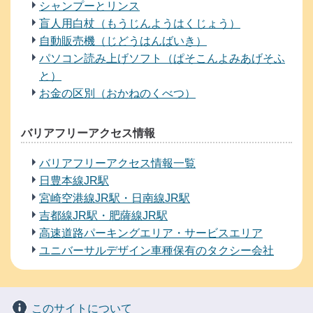
シャンプーとリンス
盲人用白杖（もうじんようはくじょう）
自動販売機（じどうはんばいき）
パソコン読み上げソフト（ぱそこんよみあげそふ
と）
お金の区別（おかねのくべつ）
バリアフリーアクセス情報
バリアフリーアクセス情報一覧
日豊本線JR駅
宮崎空港線JR駅・日南線JR駅
吉都線JR駅・肥薩線JR駅
高速道路パーキングエリア・サービスエリア
ユニバーサルデザイン車種保有のタクシー会社
このサイトについて