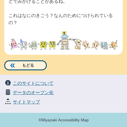
は
どでみかけることがあるね。
小
さ
これはなにのきごう？なんのためにつけられている
い
の？
お
子
様
で
も
読
もどる
め
る
このサイトについて
よ
データのオープン化
う
に、
サイトマップ
同
じ
©Miyazaki Accessibility Map
内