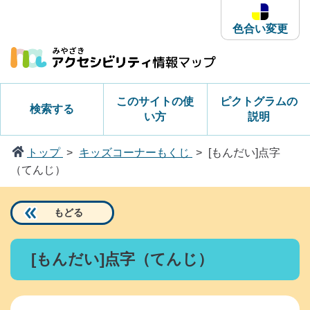
本
文
色合い変更
へ
ス
キ
ッ
このサイトの使
ピクトグラムの
検索する
プ
い方
説明
トップ
キッズコーナーもくじ
[もんだい]点字
（てんじ）
もどる
[もんだい]点字（てんじ）