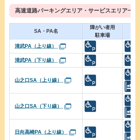
高速道路パーキングエリア・サービスエリア一覧
障がい者用
SA・PA名
ト
駐車場
清武PA（上り線）
清武PA（下り線）
山之口SA（上り線）
山之口SA（下り線）
日向高崎PA（上り線）