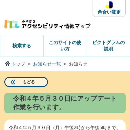
本
文
色合い変更
へ
ス
キ
ッ
このサイトの使
ピクトグラムの
検索する
プ
い方
説明
トップ
お知らせ一覧
お知らせ
もどる
令和４年５月３０日にアップデート
作業を行います。
令和４年５月３０日（月）午後2時から午後5時まで、