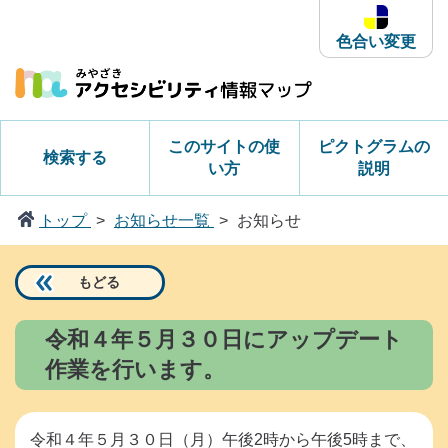
本
文
色合い変更
へ
ス
キ
ッ
このサイトの使
ピクトグラムの
検索する
プ
い方
説明
トップ
お知らせ一覧
お知らせ
もどる
令和４年５月３０日にアップデート
作業を行います。
令和４年５月３０日（月）午後2時から午後5時まで、