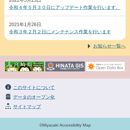
2022年5月23日
時
令和４年５月３０日にアップデート作業を行います。
に
必
2021年1月26日
要
令和３年２月２日にメンテナンス作業を行います
に
応
お知らせ一覧へ
じ
て
開
設
さ
れ
このサイトについて
る
データのオープン化
二
サイトマップ
次
的
な
©Miyazaki Accessibility Map
避