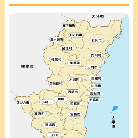
難
避
所
難
の
所
説
と
明
は、
を
避
ス
難
キ
生
ッ
活
プ
を
余
儀
な
く
さ
れ
た
場