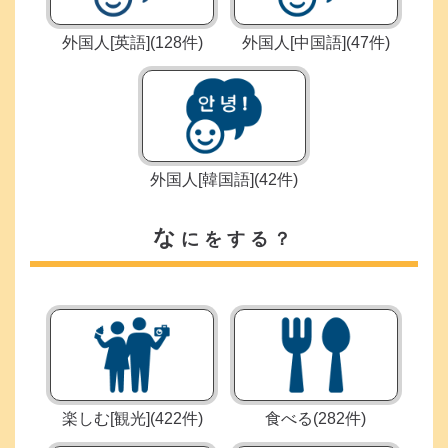
外国人[英語]
(128件)
外国人[中国語]
(47件)
外国人[韓国語]
(42件)
な
にをする？
楽しむ[観光]
(422件)
食べる
(282件)