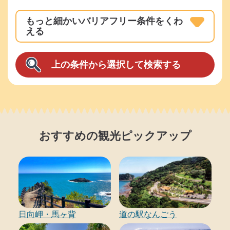
難
もっと細かいバリアフリー条件をくわ
所
える
で
の
生
活
が
困
難
な
おすすめの観光ピックアップ
か
た
の
移
送
先
日向岬・馬ヶ背
道の駅なんごう
と
し