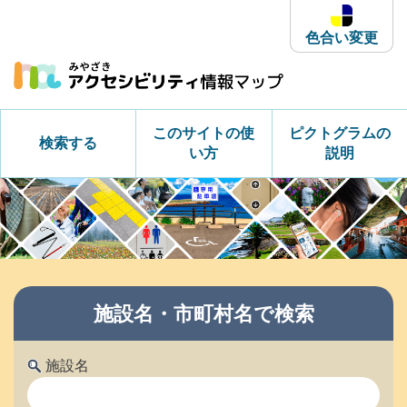
本
文
色合い変更
へ
ス
キ
ッ
このサイトの使
ピクトグラムの
検索する
プ
い方
説明
施設名・市町村名で検索
施設名