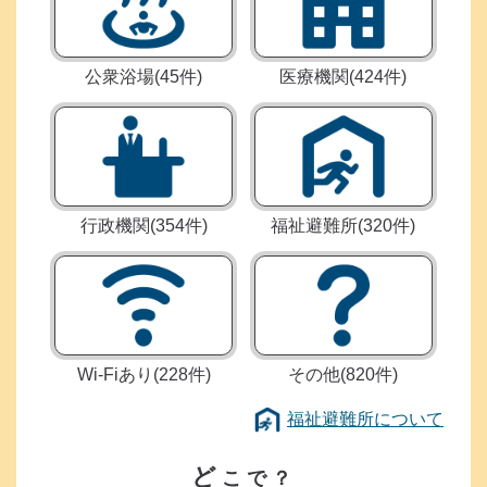
公衆浴場
(45件)
医療機関
(424件)
行政機関
(354件)
福祉避難所
(320件)
Wi-Fiあり
(228件)
その他
(820件)
福
福祉避難所について
祉
福
ど
避
祉
こで？