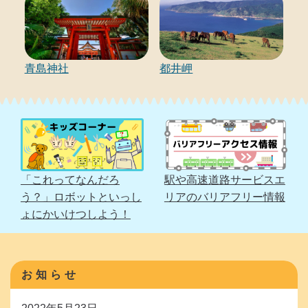
て
想
定
し
青島神社
都井岬
て
い
る
二
次
的
「これってなんだろ
駅や高速道路サービスエ
な
う？」ロボットといっし
リアのバリアフリー情報
避
ょにかいけつしよう！
難
所
で
す。
お知らせ
災
害