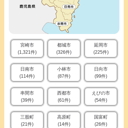
合、
入
院・
入
所
に
宮崎市
都城市
延岡市
至
(1,321件)
(326件)
(225件)
ら
な
い
日南市
小林市
日向市
程
(114件)
(87件)
(99件)
度
の
串間市
西都市
えびの市
高
(39件)
(61件)
(54件)
齢
者、
三股町
高原町
国富町
障
(21件)
(14件)
(26件)
が