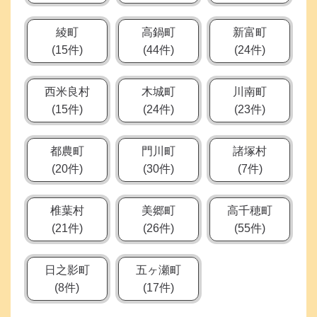
い
者
綾町
高鍋町
新富町
な
(15件)
(44件)
(24件)
ど
の
西米良村
木城町
川南町
方々
(15件)
(24件)
(23件)
で、
一
都農町
門川町
諸塚村
次
(20件)
(30件)
(7件)
避
難
所
椎葉村
美郷町
高千穂町
と
(21件)
(26件)
(55件)
な
る
日之影町
五ヶ瀬町
指
(8件)
(17件)
定
避