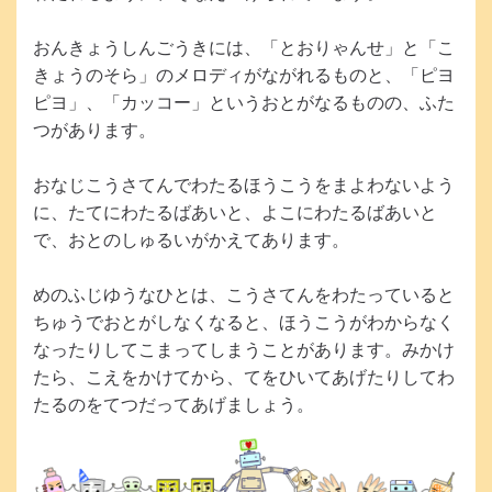
お
子
おんきょうしんごうきには、「とおりゃんせ」と「こ
様
きょうのそら」のメロディがながれるものと、「ピヨ
で
ピヨ」、「カッコー」というおとがなるものの、ふた
も
つがあります。
読
め
おなじこうさてんでわたるほうこうをまよわないよう
る
に、たてにわたるばあいと、よこにわたるばあいと
よ
で、おとのしゅるいがかえてあります。
う
に、
めのふじゆうなひとは、こうさてんをわたっていると
同
ちゅうでおとがしなくなると、ほうこうがわからなく
じ
なったりしてこまってしまうことがあります。みかけ
内
たら、こえをかけてから、てをひいてあげたりしてわ
容
たるのをてつだってあげましょう。
を
全
て