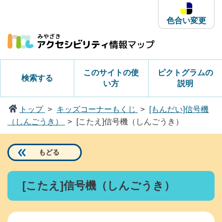
本
文
色合い変更
へ
ス
キ
ッ
このサイトの使
ピクトグラムの
検索する
プ
い方
説明
トップ
キッズコーナーもくじ
[もんだい]信号機
（しんごうき）
[こたえ]信号機（しんごうき）
もどる
[こたえ]信号機（しんごうき）