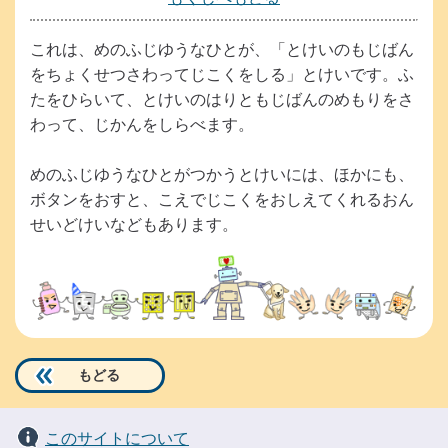
以
下
これは、めのふじゆうなひとが、「とけいのもじばん
は
をちょくせつさわってじこくをしる」とけいです。ふ
小
たをひらいて、とけいのはりともじばんのめもりをさ
さ
わって、じかんをしらべます。
い
お
めのふじゆうなひとがつかうとけいには、ほかにも、
子
ボタンをおすと、こえでじこくをおしえてくれるおん
様
せいどけいなどもあります。
で
も
読
め
る
よ
もどる
う
に、
このサイトについて