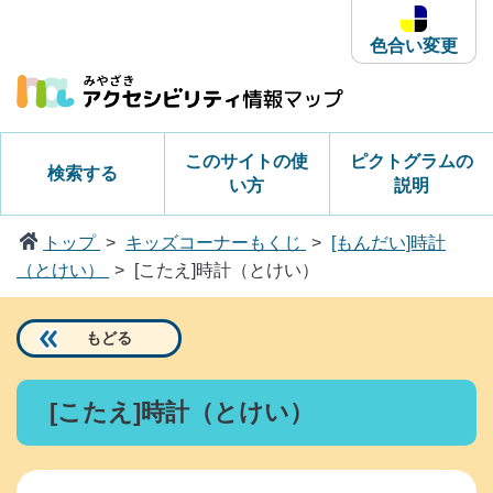
本
文
色合い変更
へ
ス
キ
ッ
このサイトの使
ピクトグラムの
検索する
プ
い方
説明
トップ
キッズコーナーもくじ
[もんだい]時計
（とけい）
[こたえ]時計（とけい）
もどる
[こたえ]時計（とけい）